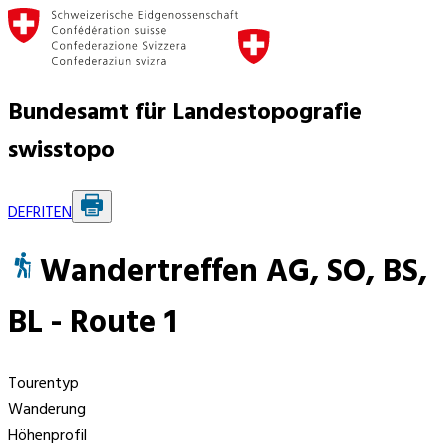
Bundesamt für Landestopografie
swisstopo
DE
FR
IT
EN
Wandertreffen AG, SO, BS,
BL - Route 1
Tourentyp
Wanderung
Höhenprofil