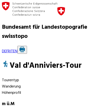
Bundesamt für Landestopografie
swisstopo
DE
FR
IT
EN
Val d'Anniviers-Tour
Tourentyp
Wanderung
Höhenprofil
m ü.M