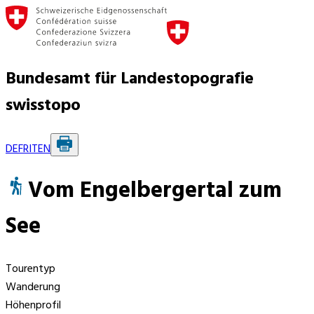
Bundesamt für Landestopografie
swisstopo
DE
FR
IT
EN
Vom Engelbergertal zum
See
Tourentyp
Wanderung
Höhenprofil