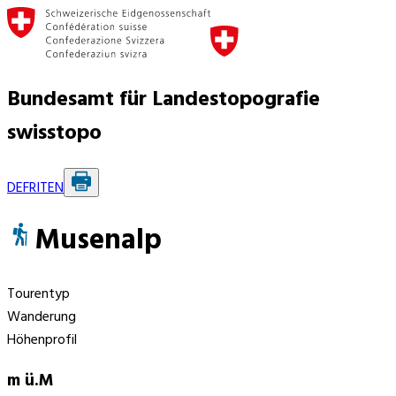
Bundesamt für Landestopografie
swisstopo
DE
FR
IT
EN
Musenalp
Tourentyp
Wanderung
Höhenprofil
m ü.M