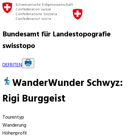
Bundesamt für Landestopografie
swisstopo
DE
FR
IT
EN
WanderWunder Schwyz:
Rigi Burggeist
Tourentyp
Wanderung
Höhenprofil