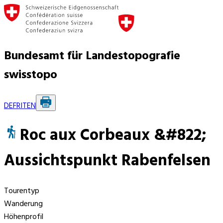
Bundesamt für Landestopografie
swisstopo
DE
FR
IT
EN
Roc aux Corbeaux &#822;
Aussichtspunkt Rabenfelsen
Tourentyp
Wanderung
Höhenprofil