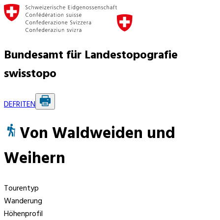
Bundesamt für Landestopografie
swisstopo
DE
FR
IT
EN
Von Waldweiden und
Weihern
Tourentyp
Wanderung
Höhenprofil