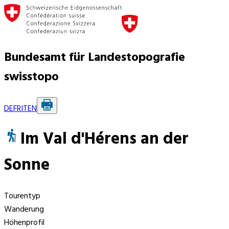
Bundesamt für Landestopografie
swisstopo
DE
FR
IT
EN
Im Val d'Hérens an der
Sonne
Tourentyp
Wanderung
Höhenprofil