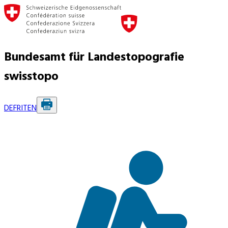
Bundesamt für Landestopografie
swisstopo
DE
FR
IT
EN