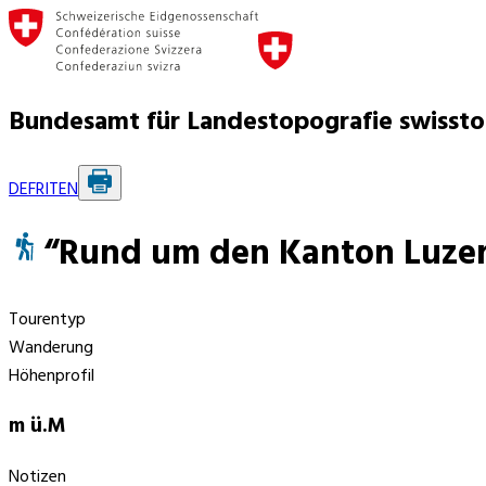
Bundesamt für Landestopografie swisst
DE
FR
IT
EN
“Rund um den Kanton Luzern
Tourentyp
Wanderung
Höhenprofil
m ü.M
Notizen