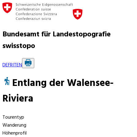
Bundesamt für Landestopografie
swisstopo
DE
FR
IT
EN
Entlang der Walensee-
Riviera
Tourentyp
Wanderung
Höhenprofil