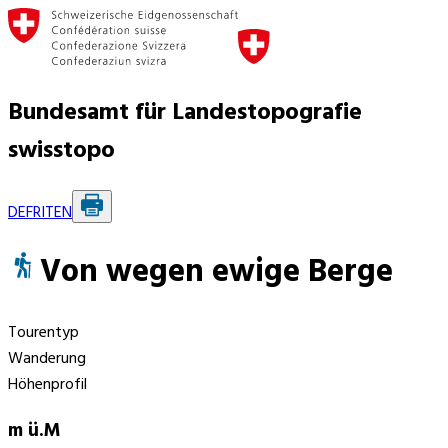
Bundesamt für Landestopografie
swisstopo
DE
FR
IT
EN
Von wegen ewige Berge
Tourentyp
Wanderung
Höhenprofil
m ü.M