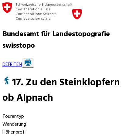
Bundesamt für Landestopografie
swisstopo
DE
FR
IT
EN
17. Zu den Steinklopfern
ob Alpnach
Tourentyp
Wanderung
Höhenprofil