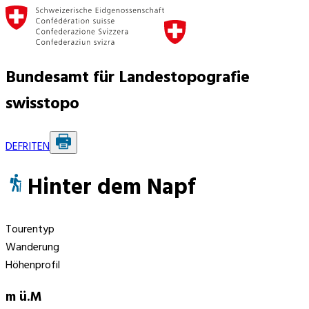
Bundesamt für Landestopografie
swisstopo
DE
FR
IT
EN
Hinter dem Napf
Tourentyp
Wanderung
Höhenprofil
m ü.M