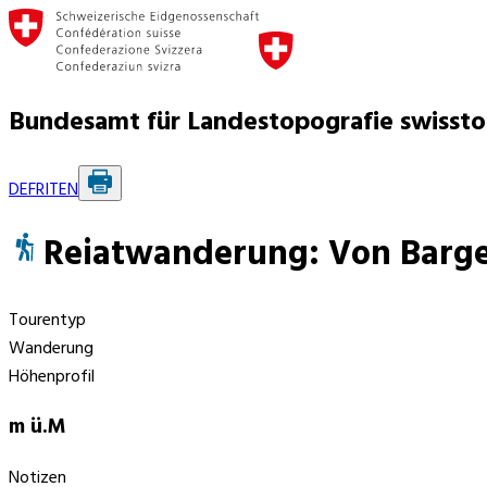
Bundesamt für Landestopografie swisst
DE
FR
IT
EN
Reiatwanderung: Von Barge
Tourentyp
Wanderung
Höhenprofil
m ü.M
Notizen