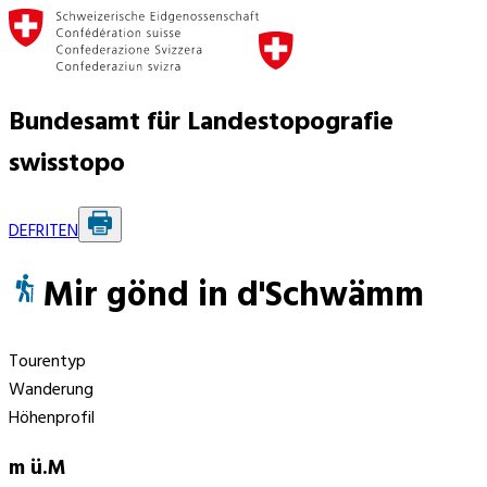
Bundesamt für Landestopografie
swisstopo
DE
FR
IT
EN
Mir gönd in d'Schwämm
Tourentyp
Wanderung
Höhenprofil
m ü.M