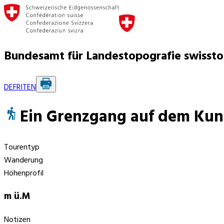
Bundesamt für Landestopografie swisst
DE
FR
IT
EN
Ein Grenzgang auf dem Kun
Tourentyp
Wanderung
Höhenprofil
m ü.M
Notizen