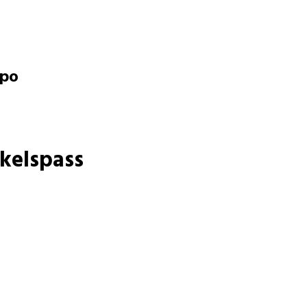
opo
kelspass