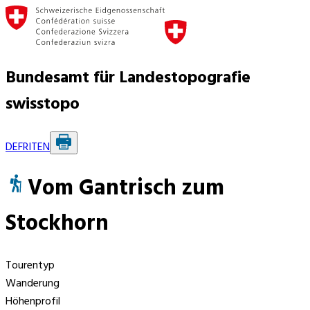
Bundesamt für Landestopografie
swisstopo
DE
FR
IT
EN
Vom Gantrisch zum
Stockhorn
Tourentyp
Wanderung
Höhenprofil