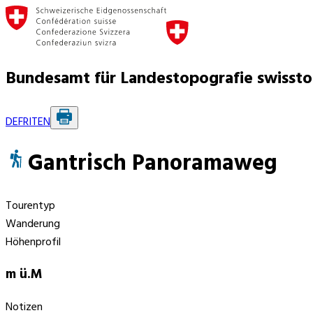
Bundesamt für Landestopografie swisst
DE
FR
IT
EN
Gantrisch Panoramaweg
Tourentyp
Wanderung
Höhenprofil
m ü.M
Notizen