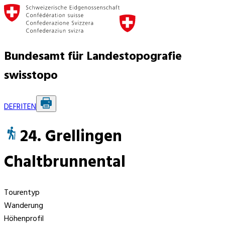
Bundesamt für Landestopografie
swisstopo
DE
FR
IT
EN
24. Grellingen
Chaltbrunnental
Tourentyp
Wanderung
Höhenprofil