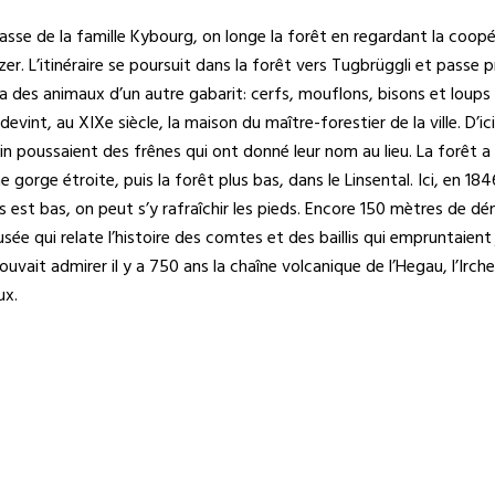
hasse de la famille Kybourg, on longe la forêt en regardant la coo
zer. L’itinéraire se poursuit dans la forêt vers Tugbrüggli et passe
ra des animaux d’un autre gabarit: cerfs, mouflons, bisons et loups 
vint, au XIXe siècle, la maison du maître-forestier de la ville. D’i
ain poussaient des frênes qui ont donné leur nom au lieu. La forêt 
 gorge étroite, puis la forêt plus bas, dans le Linsental. Ici, en 18
ss est bas, on peut s’y rafraîchir les pieds. Encore 150 mètres de 
musée qui relate l’histoire des comtes et des baillis qui empruntaie
it admirer il y a 750 ans la chaîne volcanique de l’Hegau, l’Irchel
ux.