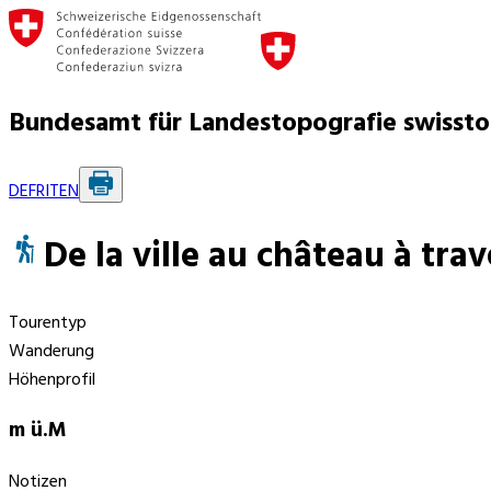
Bundesamt für Landestopografie swisst
DE
FR
IT
EN
De la ville au château à trav
Tourentyp
Wanderung
Höhenprofil
m ü.M
Notizen