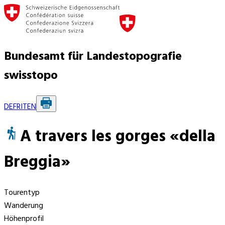
Bundesamt für Landestopografie
swisstopo
DE
FR
IT
EN
A travers les gorges «della
Breggia»
Tourentyp
Wanderung
Höhenprofil