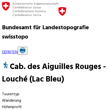
Bundesamt für Landestopografie
swisstopo
DE
FR
IT
EN
Cab. des Aiguilles Rouges -
Louché (Lac Bleu)
Tourentyp
Wanderung
Höhenprofil