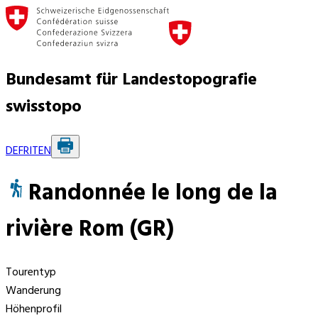
Bundesamt für Landestopografie
swisstopo
DE
FR
IT
EN
Randonnée le long de la
rivière Rom (GR)
Tourentyp
Wanderung
Höhenprofil