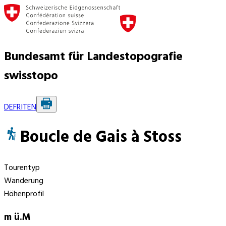
Bundesamt für Landestopografie
swisstopo
DE
FR
IT
EN
Boucle de Gais à Stoss
Tourentyp
Wanderung
Höhenprofil
m ü.M