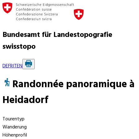
Bundesamt für Landestopografie
swisstopo
DE
FR
IT
EN
Randonnée panoramique à
Heidadorf
Tourentyp
Wanderung
Höhenprofil