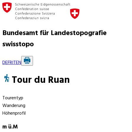
Bundesamt für Landestopografie
swisstopo
DE
FR
IT
EN
Tour du Ruan
Tourentyp
Wanderung
Höhenprofil
m ü.M