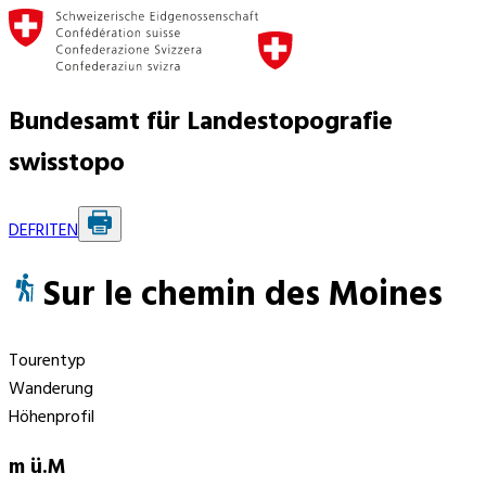
Bundesamt für Landestopografie
swisstopo
DE
FR
IT
EN
Sur le chemin des Moines
Tourentyp
Wanderung
Höhenprofil
m ü.M