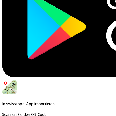
In swisstopo-App importieren
Scannen Sie den QR-Code.