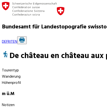
Bundesamt für Landestopografie swisst
DE
FR
IT
EN
De château en château aux 
Tourentyp
Wanderung
Höhenprofil
m ü.M
Notizen