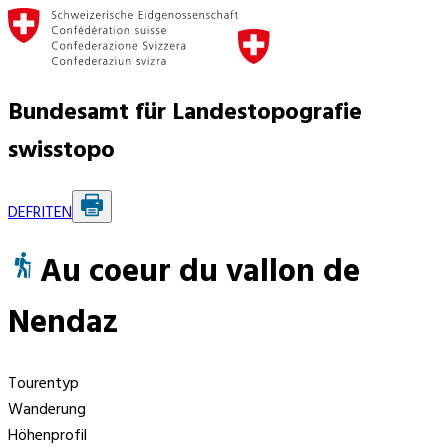
Bundesamt für Landestopografie
swisstopo
DE
FR
IT
EN
Au coeur du vallon de
Nendaz
Tourentyp
Wanderung
Höhenprofil