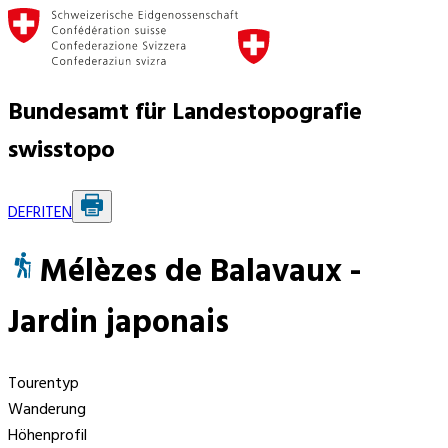
Bundesamt für Landestopografie
swisstopo
DE
FR
IT
EN
Mélèzes de Balavaux -
Jardin japonais
Tourentyp
Wanderung
Höhenprofil