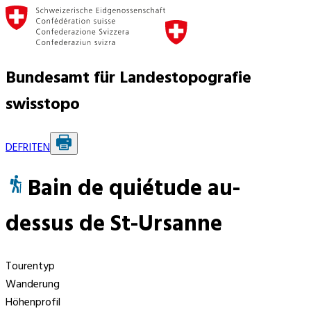
Bundesamt für Landestopografie
swisstopo
DE
FR
IT
EN
Bain de quiétude au-
dessus de St-Ursanne
Tourentyp
Wanderung
Höhenprofil