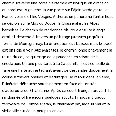
chemin traverse une forêt clairsemée et idyllique en direction
du nord-est. A gauche, la vue porte sur l’Ajoie verdoyante, la
France voisine et les Vosges. A droite, un panorama fantastique
se déploie sur le Clos du Doubs, le Chasseral et les Alpes
bernoises. Le chemin de randonnée bifurque ensuite à angle
droit et descend à travers un pâturage jurassien jusqu’à la
ferme de Montgremay. La bifurcation est balisée, mais le tracé
est difficile à voir. Aux Malettes, le chemin longe brièvement la
route du col, ce qui exige de la prudence en raison de la
circulation. Un peu plus tard, à La Caquerelle, il est conseillé de
faire une halte au restaurant avant de descendre doucement la
colline à travers prairies et pâturages. De retour dans la vallée,
l’itinéraire débouche soudainement en face de l’entrée
d’autoroute de St-Ursanne. Après ce court tronçon bruyant, la
randonnée offre encore quelques atouts: l’imposant viaduc
ferroviaire de Combe Maran, le charmant paysage fluvial et la
vieille ville située un peu plus en aval.