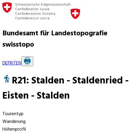
Bundesamt für Landestopografie
swisstopo
DE
FR
IT
EN
R21: Stalden - Staldenried -
Eisten - Stalden
Tourentyp
Wanderung
Höhenprofil