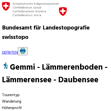
Bundesamt für Landestopografie
swisstopo
DE
FR
IT
EN
Gemmi - Lämmerenboden -
Lämmerensee - Daubensee
Tourentyp
Wanderung
Höhenprofil