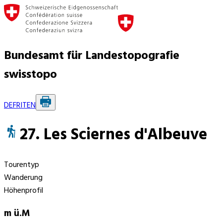
Bundesamt für Landestopografie
swisstopo
DE
FR
IT
EN
27. Les Sciernes d'Albeuve
Tourentyp
Wanderung
Höhenprofil
m ü.M