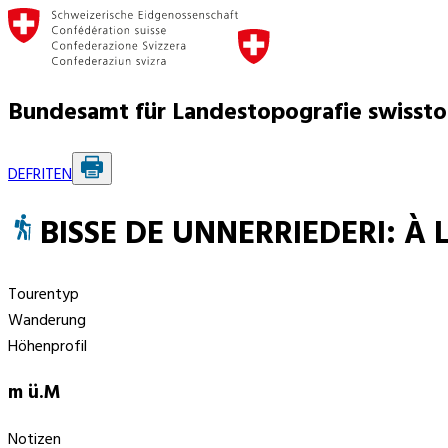
Bundesamt für Landestopografie swisst
DE
FR
IT
EN
BISSE DE UNNERRIEDERI: À
Tourentyp
Wanderung
Höhenprofil
m ü.M
Notizen