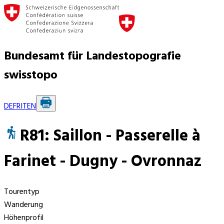
Bundesamt für Landestopografie
swisstopo
DE
FR
IT
EN
R81: Saillon - Passerelle à
Farinet - Dugny - Ovronnaz
Tourentyp
Wanderung
Höhenprofil