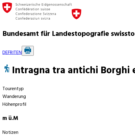
Bundesamt für Landestopografie swisst
DE
FR
IT
EN
Intragna tra antichi Borghi 
Tourentyp
Wanderung
Höhenprofil
m ü.M
Notizen