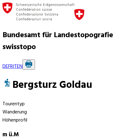
Bundesamt für Landestopografie
swisstopo
DE
FR
IT
EN
Bergsturz Goldau
Tourentyp
Wanderung
Höhenprofil
m ü.M