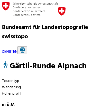
Bundesamt für Landestopografie
swisstopo
DE
FR
IT
EN
Gärtli-Runde Alpnach
Tourentyp
Wanderung
Höhenprofil
m ü.M