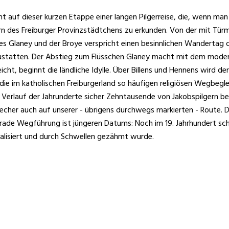
nt auf dieser kurzen Etappe einer langen Pilgerreise, die, wenn 
ern des Freiburger Provinzstädtchens zu erkunden. Von der mit Tür
 Glaney und der Broye verspricht einen besinnlichen Wandertag oh
ustatten. Der Abstieg zum Flüsschen Glaney macht mit dem mode
cht, beginnt die ländliche Idylle. Über Billens und Hennens wird de
m katholischen Freiburgerland so häufigen religiösen Wegbegleite
 Verlauf der Jahrunderte sicher Zehntausende von Jakobspilgern b
bstecher auch auf unserer - übrigens durchwegs markierten - Route.
ade Wegführung ist jüngeren Datums: Noch im 19. Jahrhundert sch
alisiert und durch Schwellen gezähmt wurde.