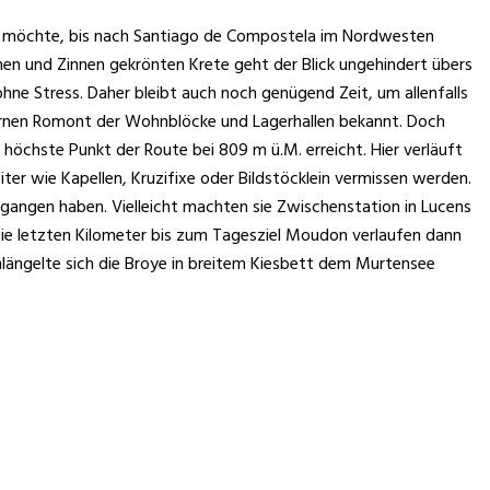
man möchte, bis nach Santiago de Compostela im Nordwesten
men und Zinnen gekrönten Krete geht der Blick ungehindert übers
ne Stress. Daher bleibt auch noch genügend Zeit, um allenfalls
rnen Romont der Wohnblöcke und Lagerhallen bekannt. Doch
r höchste Punkt der Route bei 809 m ü.M. erreicht. Hier verläuft
r wie Kapellen, Kruzifixe oder Bildstöcklein vermissen werden.
egangen haben. Vielleicht machten sie Zwischenstation in Lucens
 Die letzten Kilometer bis zum Tagesziel Moudon verlaufen dann
längelte sich die Broye in breitem Kiesbett dem Murtensee