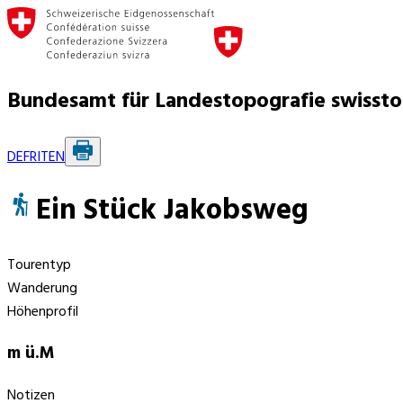
Bundesamt für Landestopografie swisst
DE
FR
IT
EN
Ein Stück Jakobsweg
Tourentyp
Wanderung
Höhenprofil
m ü.M
Notizen