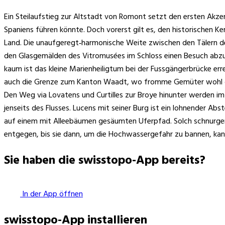
Ein Steilaufstieg zur Altstadt von Romont setzt den ersten Akze
Spaniens führen könnte. Doch vorerst gilt es, den historischen K
Land. Die unaufgeregt‑harmonische Weite zwischen den Tälern des
den Glasgemälden des Vitromusées im Schloss einen Besuch abz
kaum ist das kleine Marienheiligtum bei der Fussgängerbrücke errei
auch die Grenze zum Kanton Waadt, wo fromme Gemüter wohl die i
Den Weg via Lovatens und Curtilles zur Broye hinunter werden im
jenseits des Flusses. Lucens mit seiner Burg ist ein lohnender A
auf einem mit Alleebäumen gesäumten Uferpfad. Solch schnurger
entgegen, bis sie dann, um die Hochwassergefahr zu bannen, kan
Sie haben die swisstopo-App bereits?
In der App öffnen
swisstopo-App installieren