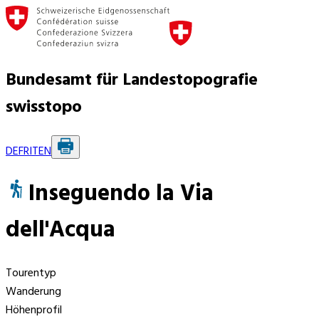
Bundesamt für Landestopografie
swisstopo
DE
FR
IT
EN
Inseguendo la Via
dell'Acqua
Tourentyp
Wanderung
Höhenprofil