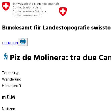
Bundesamt für Landestopografie swisst
DE
FR
IT
EN
Piz de Molinera: tra due Ca
Tourentyp
Wanderung
Höhenprofil
m ü.M
Notizen