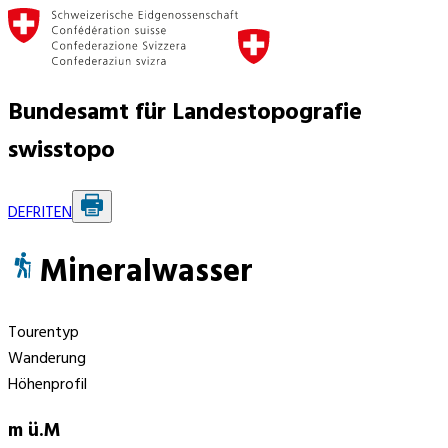
Bundesamt für Landestopografie
swisstopo
DE
FR
IT
EN
Mineralwasser
Tourentyp
Wanderung
Höhenprofil
m ü.M