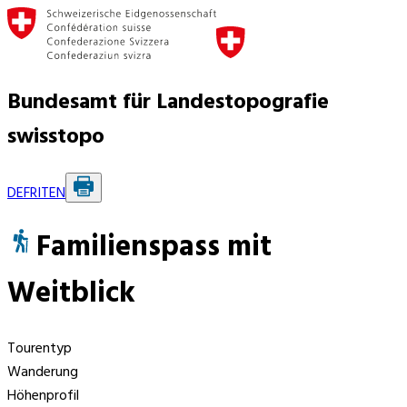
Bundesamt für Landestopografie
swisstopo
DE
FR
IT
EN
Familienspass mit
Weitblick
Tourentyp
Wanderung
Höhenprofil