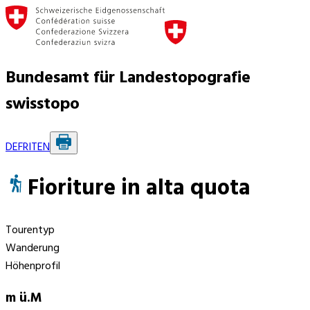
Bundesamt für Landestopografie
swisstopo
DE
FR
IT
EN
Fioriture in alta quota
Tourentyp
Wanderung
Höhenprofil
m ü.M