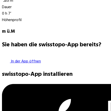
13
m
Dauer
0 h 7’
Höhenprofil
m ü.M
Sie haben die swisstopo-App bereits?
In der App öffnen
swisstopo-App installieren