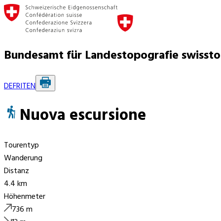
Bundesamt für Landestopografie swisst
DE
FR
IT
EN
Nuova escursione
Tourentyp
Wanderung
Distanz
4.4 km
Höhenmeter
736
m