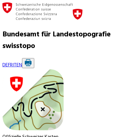
Bundesamt für Landestopografie
swisstopo
DE
FR
IT
EN
Offizielle Schweizer Karten