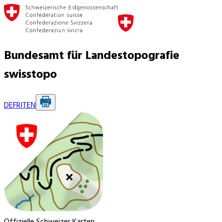
Bundesamt für Landestopografie
swisstopo
DE
FR
IT
EN
Offizielle Schweizer Karten