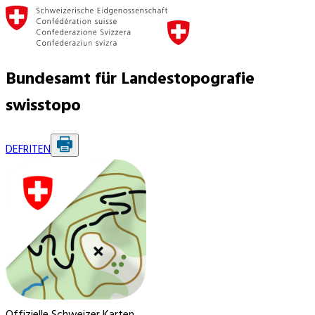
Bundesamt für Landestopografie
swisstopo
DE
FR
IT
EN
Offizielle Schweizer Karten